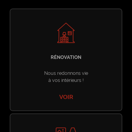
Toutes les ventes
Location Longue Durée
Riad
Toutes les locations longue durée
Location Saisonnière
Villa
Riad
Toutes les locations saisonnières
Nos Services
RÉNOVATION
Appartement
Villa
Riad
Construction
Contact
Nous redonnons vie
à vos intérieurs !
Maison
Appartement
Villa
Rénovation
PROPOSER UN
VOIR
Terrain
BIEN
Maison
Appartement
Décoration
Local Commercial
Local Commercial
Maison