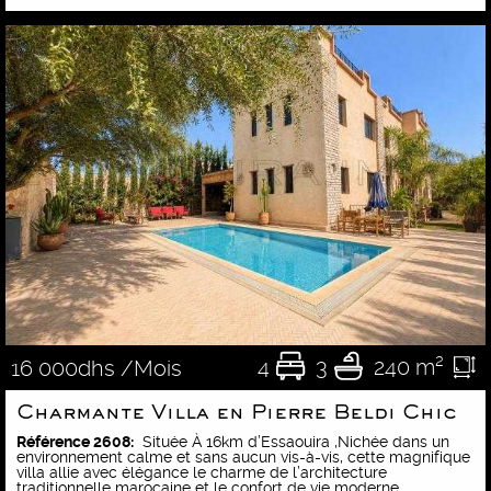
4
3
240 m²
16 000dhs /Mois
Charmante Villa en Pierre Beldi Chic
Référence 2608:
Située À 16km d’Essaouira ,Nichée dans un
environnement calme et sans aucun vis-à-vis, cette magnifique
villa allie avec élégance le charme de l’architecture
traditionnelle marocaine et le confort de vie moderne.