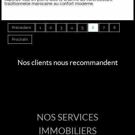
traditionnelle marocaine au confort moderne.
Précédent
1
2
3
4
5
6
7
8
Prochain
Nos clients nous recommandent
Accueil
Vente
NOS SERVICES
IMMOBILIERS