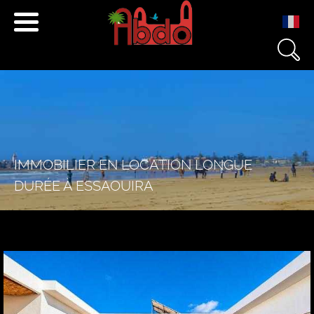
+212 671 040 501
+212 666 233 454
contact@essaouira.immo
IMMOBILIER EN LOCATION LONGUE
DURÉE À ESSAOUIRA