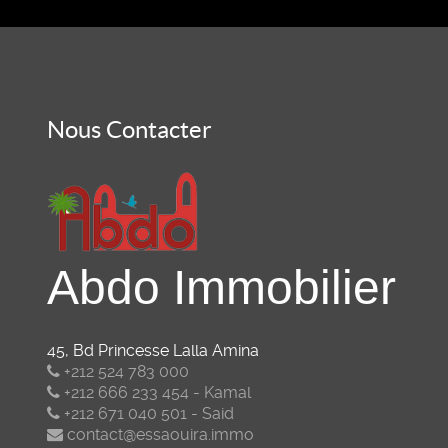
Nous Contacter
Abdo Immobilier
45, Bd Princesse Lalla Amina
+212 524 783 000
+212 666 233 454 - Kamal
+212 671 040 501 - Said
contact@essaouira.immo