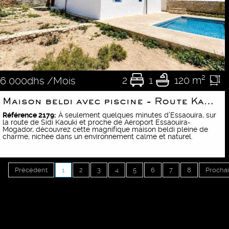
2
1
120 m²
6 000dhs /Mois
Maison beldi avec piscine - Route Kaouki
Référence 2179:
À seulement quelques minutes d’Essaouira, sur
la route de Sidi Kaouki et proche de Aéroport Essaouira-
Mogador, découvrez cette magnifique maison beldi pleine de
charme, nichée dans un environnement calme et naturel.
Précédent
1
2
3
4
5
6
7
8
Procha