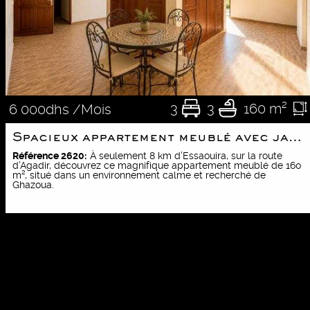
3
3
160 m²
6 000dhs /Mois
Spacieux appartement meublé avec jardin à Ghazoua
Référence 2620:
À seulement 8 km d’Essaouira, sur la route
d’Agadir, découvrez ce magnifique appartement meublé de 160
m², situé dans un environnement calme et recherché de
Ghazoua.