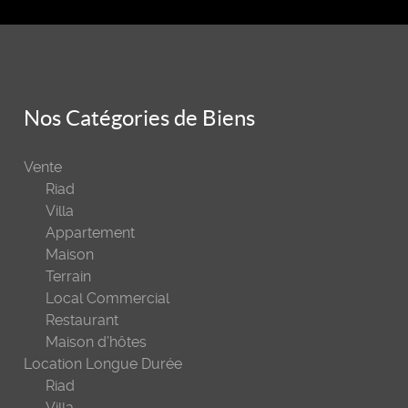
Nos Catégories de Biens
Vente
Riad
Villa
Appartement
Maison
Terrain
Local Commercial
Restaurant
Maison d’hôtes
Location Longue Durée
Riad
Villa