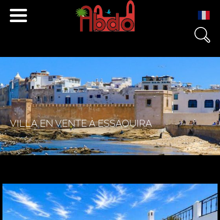
+212 671 040 501
+212 666 233 454
contact@essaouira.immo
VILLA EN VENTE À ESSAOUIRA