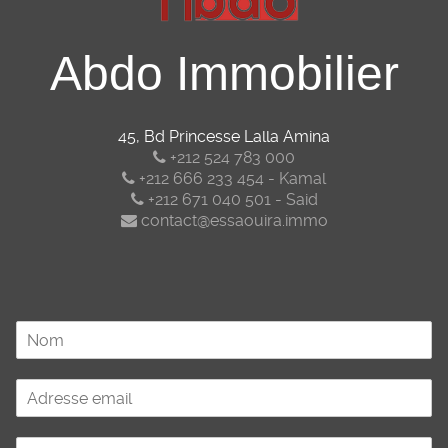
Abdo Immobilier
45, Bd Princesse Lalla Amina
+212 524 783 000
+212 666 233 454 - Kamal
+212 671 040 501 - Said
contact@essaouira.immo
N
o
m
A
*
d
r
T
e