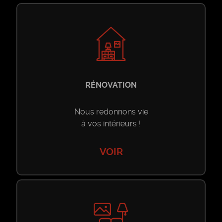
Riad
Toutes les locations longue durée
Location Saisonnière
Villa
Riad
Toutes les locations saisonnières
Nos Services
RÉNOVATION
Appartement
Villa
Riad
Nous redonnons vie
Construction
Contact
à vos intérieurs !
Maison
Appartement
Villa
Rénovation
VOIR
PROPOSER UN
Terrain
BIEN
Maison
Appartement
Décoration
Local Commercial
Local Commercial
Maison