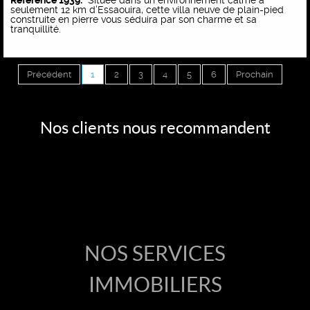
Référence 1939:
Située dans un environnement calme à
seulement 12 km d’Essaouira, cette villa neuve de plain-pied
construite en pierre vous séduira par son charme et sa
tranquillité.
Précédent
1
2
3
4
5
6
Prochain
Nos clients nous recommandent
Accueil
NOS SERVICES
Vente
IMMOBILIERS
Toutes les ventes
Location Longue Durée