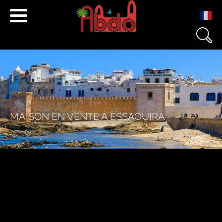
+212 671 040 501
+212 666 233 454
contact@essaouira.immo
MAISON EN VENTE À ESSAOUIRA