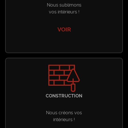
Nous sublimons
vos intérieurs !
Accueil
VOIR
Vente
Toutes les ventes
Location Longue Durée
Riad
Toutes les locations longue durée
Location Saisonnière
Villa
CONSTRUCTION
Riad
Toutes les locations saisonnières
Nos Services
Appartement
Nous créons vos
Villa
Riad
intérieurs !
Construction
Contact