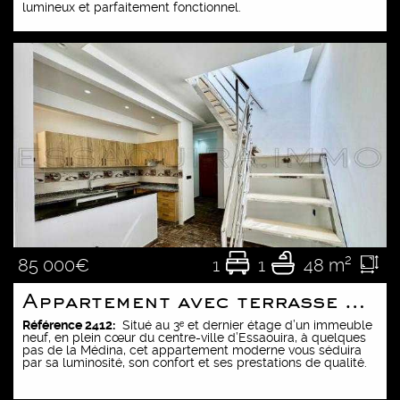
lumineux et parfaitement fonctionnel.
Vente
Toutes les ventes
Location Longue Durée
Riad
Toutes les locations longue durée
Location Saisonnière
Villa
Riad
Toutes les locations saisonnières
Nos Services
1
1
48 m²
85 000€
Appartement
Appartement avec terrasse privée de 25 m²
Villa
Riad
Construction
Contact
Référence 2412:
Situé au 3ᵉ et dernier étage d’un immeuble
neuf, en plein cœur du centre-ville d’Essaouira, à quelques
pas de la Médina, cet appartement moderne vous séduira
Maison
par sa luminosité, son confort et ses prestations de qualité.
Appartement
Villa
Rénovation
PROPOSER UN