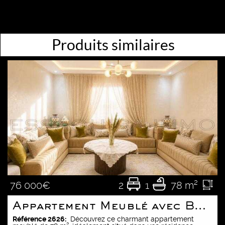
Produits similaires
2
1
78 m²
76 000€
Appartement Meublé avec Balcon dans Résidence Sécurisée
Référence 2626:
Découvrez ce charmant appartement