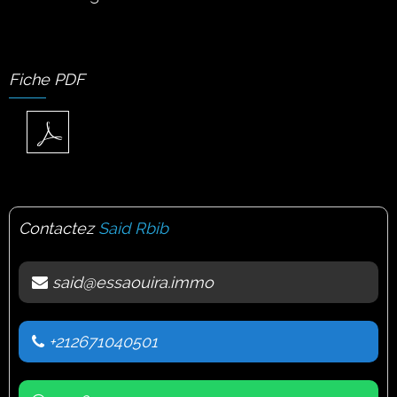
Fiche PDF
Contactez
Said Rbib
said@essaouira.immo
+212671040501