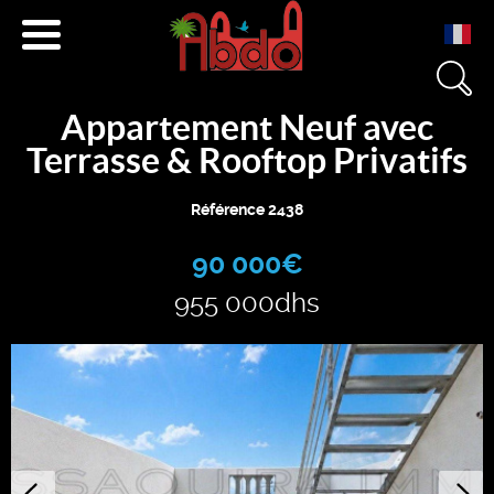
Appartement Neuf avec
+212 671 040 501
Terrasse & Rooftop Privatifs
+212 666 233 454
Référence 2438
contact@essaouira.immo
90 000€
955 000dhs