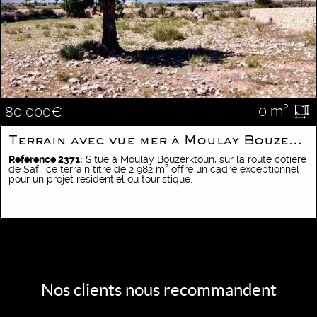
0 m²
80 000€
Terrain avec vue mer à Moulay Bouzerktoun
Référence 2371:
Situé à Moulay Bouzerktoun, sur la route côtière
de Safi, ce terrain titré de 2 982 m² offre un cadre exceptionnel
pour un projet résidentiel ou touristique.
Nos clients nous recommandent