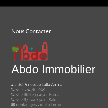
Nous Contacter
Abdo Immobilier
45, Bd Princesse Lalla Amina
+212 524 783 000
+212 666 233 454 - Kamal
+212 671 040 501 - Said
contact@essaouira.immo