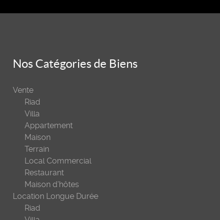
Nos Catégories de Biens
Vente
Riad
Villa
Appartement
Maison
Terrain
Local Commercial
Restaurant
Maison d’hôtes
Location Longue Durée
Riad
Villa