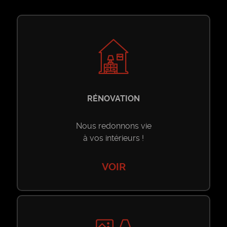
Toutes les ventes
Location Longue Durée
Riad
Toutes les locations longue durée
Location Saisonnière
Villa
Riad
Toutes les locations saisonnières
Nos Services
RÉNOVATION
Appartement
Villa
Riad
Construction
Contact
Nous redonnons vie
à vos intérieurs !
Maison
Appartement
Villa
Rénovation
PROPOSER UN
VOIR
Terrain
BIEN
Maison
Appartement
Décoration
Local Commercial
Local Commercial
Maison