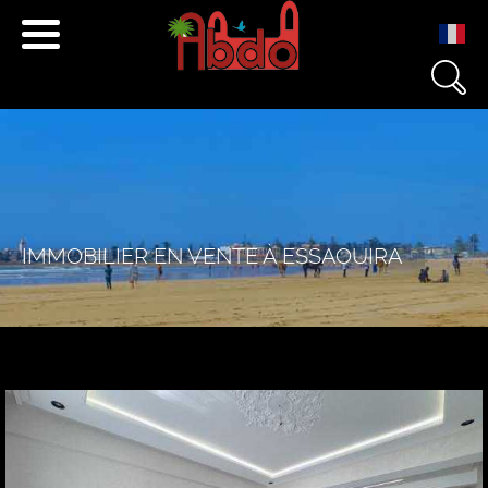
+212 671 040 501
+212 666 233 454
contact@essaouira.immo
IMMOBILIER EN VENTE À ESSAOUIRA