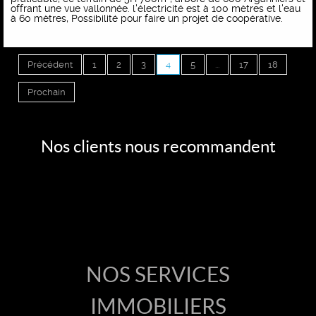
offrant une vue vallonnée. l'électricité est à 100 mètres et l'eau
à 60 mètres, Possibilité pour faire un projet de coopérative.
Précédent
1
2
3
4
5
...
17
18
Prochain
Nos clients nous recommandent
Accueil
Vente
NOS SERVICES
IMMOBILIERS