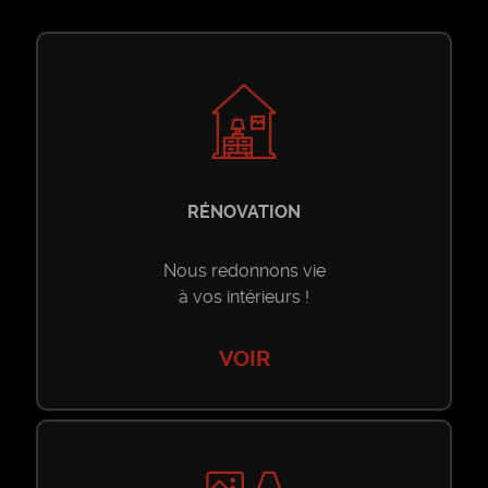
Toutes les ventes
Location Longue Durée
Riad
Toutes les locations longue durée
Location Saisonnière
Villa
Riad
Toutes les locations saisonnières
Nos Services
RÉNOVATION
Appartement
Villa
Riad
Construction
Contact
Nous redonnons vie
à vos intérieurs !
Maison
Appartement
Villa
Rénovation
PROPOSER UN
VOIR
Terrain
BIEN
Maison
Appartement
Décoration
Local Commercial
Local Commercial
Maison