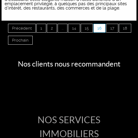
emplacement privilégié, à quelques pas des principaux sites
d’intérêt, des restaurants, des commerces et de la plage.
Précédent
1
2
...
14
15
16
17
18
Prochain
Nos clients nous recommandent
Accueil
Vente
NOS SERVICES
IMMOBILIERS