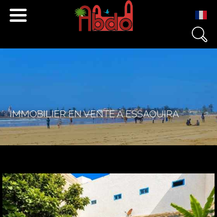
+212 671 040 501
+212 666 233 454
contact@essaouira.immo
IMMOBILIER EN VENTE À ESSAOUIRA