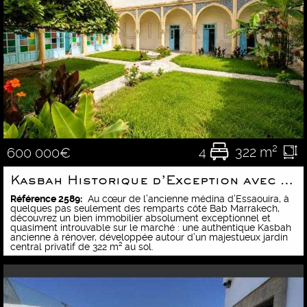
4
322 m²
600 000€
Kasbah Historique d’Exception avec Jardin Privatif en Médina
Référence 2589:
Au cœur de l’ancienne médina d’Essaouira, à
quelques pas seulement des remparts côté Bab Marrakech,
découvrez un bien immobilier absolument exceptionnel et
quasiment introuvable sur le marché : une authentique Kasbah
ancienne à rénover, développée autour d’un majestueux jardin
central privatif de 322 m² au sol.