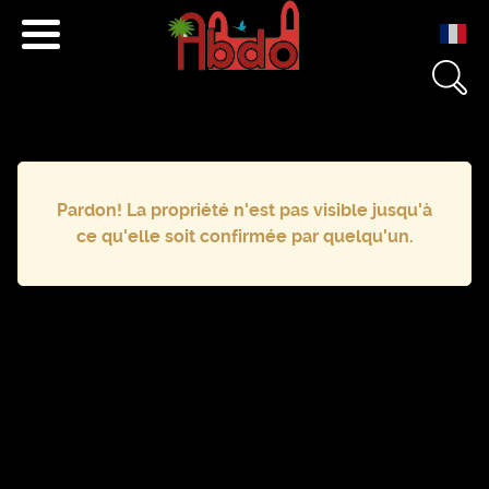
+212 671 040 501
+212 666 233 454
Pardon! La propriété n'est pas visible jusqu'à
contact@essaouira.immo
ce qu'elle soit confirmée par quelqu'un.